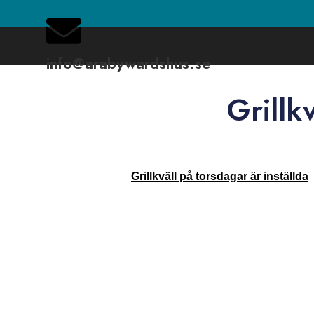
info@arabywardshus.se
Grillk
Grillkväll på torsdagar är inställda