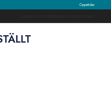
Öppettider
DAGENS LUNCH
BOKNING
OM OSS
KONTAKT
NSTÄLLT