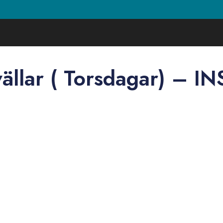
vällar ( Torsdagar) – I